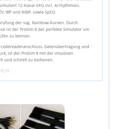
simuliert 12-Kanal-EKG incl. Arrhythmien,
V, IBP und NIBP, sowie SpO2.
prüfung der sog. Rainbow-Kurven. Durch
se ist der ProSim 8 der perfekte Simulator um
üfen zu können.
code­reader­anschluss, Datenübertragung und
ck, ist der ProSim 8 mit der intuitiven
ch und schnell zu bedienen.
-B_nt