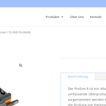
Products
search
Produkte
Über Uns
Kontakt
oren
/ FLUKE ProSim8
Beschreibung
Der ProSim 8 ist ein Vi
umfassende Überprüfun
vorgenommen werden ka
die Prüfung von Patien