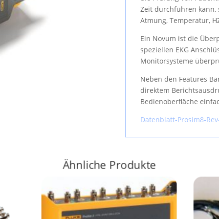
Zeit durchführen kann, 
Atmung, Temperatur, HZ
Ein Novum ist die Über
speziellen EKG Anschlüs
Monitorsysteme überpr
Neben den Features Bar
direktem Berichts­ausdru
Bedienoberfläche einfa
Datenblatt-Prosim8-Rev
Ähnliche Produkte