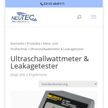
03135 4849111
Products
search
Startseite
/
Produkte
/
Mess- und
Prüftechnik
/ Ultraschallwattmeter & Leakagetester
Ultraschallwattmeter &
Leakagetester
Zeigt alle 2 Ergebnisse